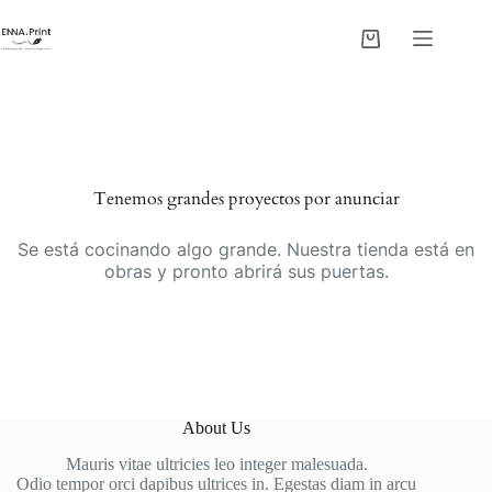
Saltar
al
Carro
contenido
de
Saltar
compra
al
contenido
Tenemos grandes proyectos por anunciar
Se está cocinando algo grande. Nuestra tienda está en
obras y pronto abrirá sus puertas.
About Us
Mauris vitae ultricies leo integer malesuada.
Odio tempor orci dapibus ultrices in. Egestas diam in arcu