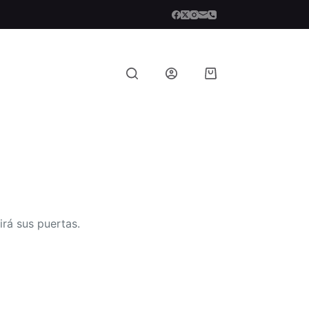
Carro
de
compra
irá sus puertas.